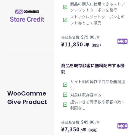
商品の購入に使用できるストア
check_box
クレジットクーポンを発行
ストアクレジットクーポンをギ
check_box
$99.00
フト券として販売
英語版価格:
/年
¥
11,850
/年
（税別）
商品を既存顧客に無料配布する機
能
サイト側の操作で商品を無料提
check_box
供
WooCommerce
check_box
対象は既存客のみ
Give Products
提供できる商品数や顧客の数に
$79.00
check_box
英語版価格:
/年
制限なし
¥
7,350
/年
（税別）