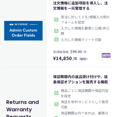
注文情報に追加項目を導入し、注
文情報を一元管理する
受注に対してメモ/情報入力用の
check_box
フォームを設定
入力した情報を顧客に公開/非公
check_box
開
check_box
入力した情報でソート可能
¥
14,850
/年
（税別）
保証期間内の返品受け付けや、延
$29.00
英語版価格:
長保証オプションを販売する機能
商品ごとに保証期間や保証内容
check_box
を設定
Returns and
保証を有料サービスとして販売
check_box
可能
Warranty
保証期間以内であれば、顧客は
Requests