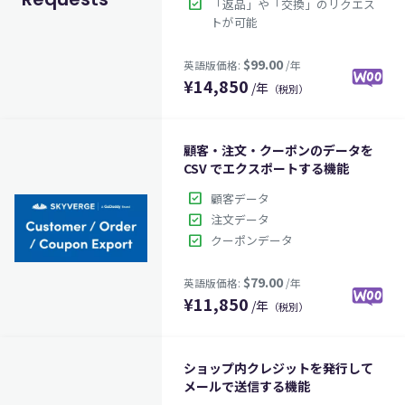
check_box
「返品」や「交換」のリクエス
トが可能
¥
14,850
/年
（税別）
顧客・注文・クーポンのデータを
$99.00
英語版価格:
/年
CSV でエクスポートする機能
check_box
顧客データ
check_box
注文データ
check_box
クーポンデータ
¥
11,850
/年
（税別）
ショップ内クレジットを発行して
メールで送信する機能