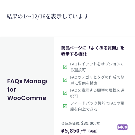
結果の1～12/16を表示しています
商品ページに「よくある質問」を
表示する機能
FAQレイアウトをオプションか
check_box
ら選択可
FAQカテゴリとタグの作成で簡
check_box
FAQs Manager
単に質問を検索
for
FAQを表示する顧客の属性を選
check_box
択可
WooCommerce
フィードバック機能でFAQの精
check_box
度を向上できる
¥
5,850
/年
（税別）