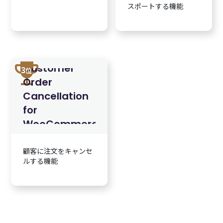
スポートする機能
trophy
Customer
3
位
Order
Cancellation
for
WooCommerce
顧客に注文をキャンセ
ルする機能