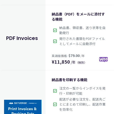
納品書（PDF）をメールに添付す
る機能
納品書、領収書、送り状等を自
check_box
動発行
PDF Invoices
発行された書類をPDFファイル
$39.00
英語版価格:
/年
check_box
としてメールに自動添付
¥
11,850
/年
（税別）
納品書を印刷する機能
注文の一覧からインボイスを発
check_box
行・印刷が可能
配送が必要な注文を、配送先ご
check_box
とにまとめて印刷し、配送作業
を効率化
$79.00
英語版価格:
/年