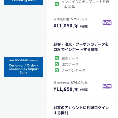
インボイスのテンプレートを自
check_box
由に編集
¥
11,850
/年
（税別）
顧客・注文・クーポンのデータを
CSV でインポートする機能
check_box
顧客データ
check_box
注文データ
check_box
クーポンデータ
$79.00
英語版価格:
/年
¥
11,850
/年
（税別）
顧客のアカウントに代理ログイン
する機能