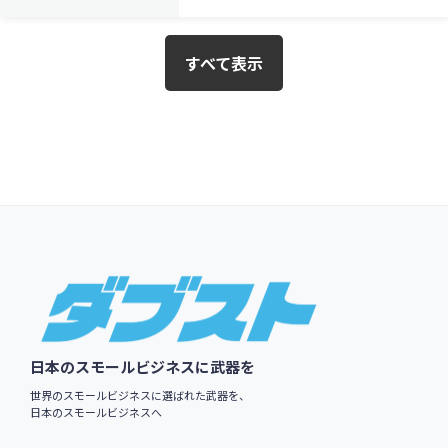
すべて表示
$79.00
英語版価格:
/年
Footer
日本のスモールビジネスに武器を
世界のスモールビジネスに選ばれた武器を、
日本のスモールビジネスへ