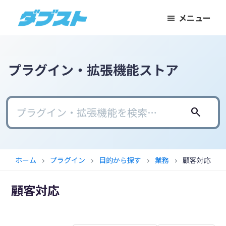
メ
メ
フ
メニュー
イ
イ
ッ
ダ
日
ン
ン
タ
ブ
本
コ
サ
ー
ス
ト
の
ン
イ
に
プラグイン・拡張機能ストア
ス
テ
ド
ス
モ
ン
バ
キ
ー
ツ
ー
ッ
search
ル
に
に
プ
ビ
ス
ス
ジ
キ
キ
ホーム
プラグイン
目的から探す
業務
顧客対応
chevron_right
chevron_right
chevron_right
chevron_right
ネ
ッ
ッ
ス
プ
プ
顧客対応
に
武
器