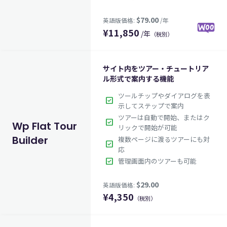
$49.00
英語版価格:
/年
¥
11,850
/年
（税別）
サイト内をツアー・チュートリア
ル形式で案内する機能
ツールチップやダイアログを表
check_box
示してステップで案内
ツアーは自動で開始、またはク
check_box
Wp Flat Tour
リックで開始が可能
Builder
複数ページに渡るツアーにも対
check_box
応
check_box
管理画面内のツアーも可能
¥
4,350
$79.00
（税別）
英語版価格:
/年