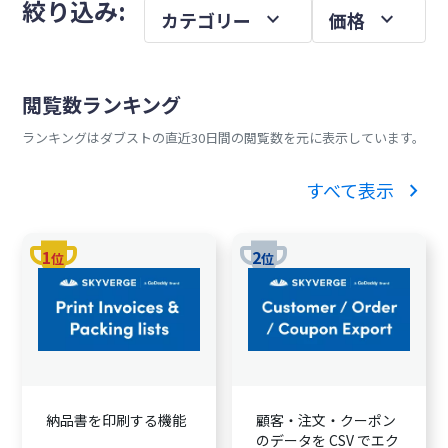
メ
絞り込み:
expand_more
expand_more
カテゴリー
価格
を
イ
ン
サ
閲覧数ランキング
イ
ランキングはダブストの直近30日間の閲覧数を元に表示しています。
ド
バ
chevron_right
すべて表示
ー
trophy
trophy
1
2
位
位
納品書を印刷する機能
顧客・注文・クーポン
のデータを CSV でエク