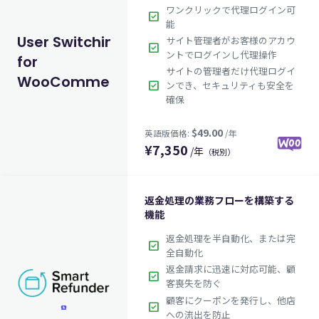
ワンクリックで代理ログイン可
check_box
能
User Switching
サイト管理者がお客様のアカウ
check_box
ントでログインし代理操作
for
サイトの管理者だけ代理ログイ
WooCommerce
check_box
ンでき、セキュリティも安全を
確保
$79.00
英語版価格:
/年
¥
7,350
/年
（税別）
返金処理の業務フローを構築する
機能
返金処理を半自動化、または完
check_box
全自動化
返金請求に迅速に対応可能、顧
check_box
客喪失を防ぐ
顧客にクーポンを発行し、他店
check_box
への流出を防止