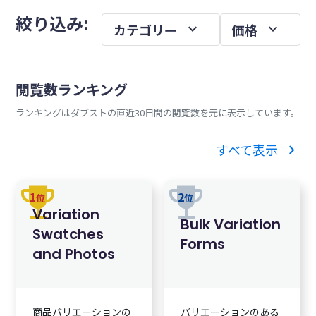
メ
を
絞り込み:
expand_more
expand_more
カテゴリー
価格
イ
ン
サ
閲覧数ランキング
イ
ランキングはダブストの直近30日間の閲覧数を元に表示しています。
ド
バ
chevron_right
すべて表示
ー
trophy
trophy
1
2
位
位
Variation
Bulk Variation
Swatches
Forms
and Photos
商品バリエーションの
バリエーションのある