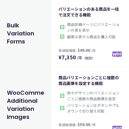
バリエーションのある商品を一括
で注文できる機能
Bulk
商品詳細ページにバリエーショ
check_box
ンの表を表示
Variation
$49.00
check_box
顧客は表から商品を購入可能
英語版価格:
/年
Forms
¥
7,350
/年
（税別）
商品バリエーションごとに複数の
商品画像を設定する機能
WooCommerce
色やデザインのバリエーション
check_box
ごとに複数の商品画像を設定
Additional
バリエーションはボタンやプル
Variation
check_box
ダウンで切り替え可能
$49.00
英語版価格:
/年
Images