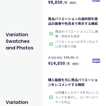
¥
8,850
/年
（税別）
商品バリエーションの選択肢を商
品の画像や色見本で表示する機能
商品のバリエーションごとに画
check_box
Variation
像・色見本を設定
Swatches
バリエーションはボタンのよう
check_box
に切り替え可能
and Photos
$59.00
英語版価格:
/年
¥
14,850
/年
（税別）
購入履歴を元に商品バリエーショ
ンをレコメンドする機能
以前購入したデータを元にレコ
check_box
メンドを表示し、ユーザービリ
Variation
ティを向上