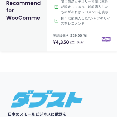
同じ商品カテゴリーで同じ属性
Recommendation
check_box
が設定してあり、以前購入した
for
ものがあればレコメンドを表示
WooCommerce
$99.00
例：以前購入したTシャツのサイ
英語版価格:
/年
check_box
ズをレコメンド
¥
4,350
/年
（税別）
Footer
日本のスモールビジネスに武器を