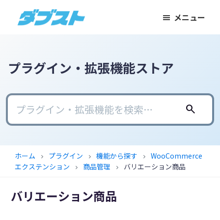
メ
メ
フ
メニュー
イ
イ
ッ
ダ
日
ン
ン
タ
ブ
本
コ
サ
ー
ス
ト
の
ン
イ
に
プラグイン・拡張機能ストア
ス
テ
ド
ス
モ
ン
バ
キ
ー
ツ
ー
ッ
search
ル
に
に
プ
ビ
ス
ス
ジ
キ
キ
ホーム
プラグイン
機能から探す
WooCommerce
chevron_right
chevron_right
chevron_right
ネ
ッ
ッ
エクステンション
商品管理
バリエーション商品
chevron_right
chevron_right
ス
プ
プ
に
バリエーション商品
武
器