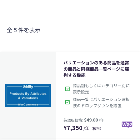
全 5 件を表示
バリエーションのある商品を通常
の商品と同様商品一覧ページに羅
列する機能
商品別もしくはカテゴリー別に
check_box
表示設定
商品一覧にバリエーション選択
check_box
肢のドロップダウンを設置
¥
7,350
/年
（税別）