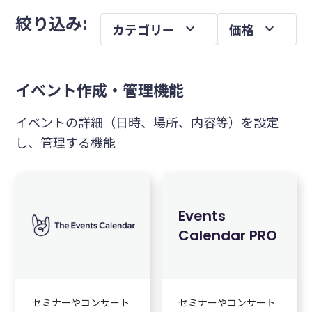
メ
を
絞り込み:
expand_more
expand_more
カテゴリー
価格
イ
ン
サ
イベント作成・管理機能
イ
ド
イベントの詳細（日時、場所、内容等）を設定
バ
し、管理する機能
ー
Events
Calendar PRO
セミナーやコンサート
セミナーやコンサート