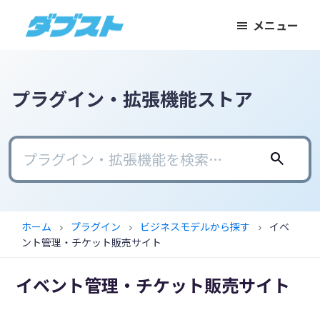
メ
メ
フ
メニュー
イ
イ
ッ
ダ
日
ン
ン
タ
ブ
本
コ
サ
ー
ス
ト
の
ン
イ
に
プラグイン・拡張機能ストア
ス
テ
ド
ス
モ
ン
バ
キ
ー
ツ
ー
ッ
search
ル
に
に
プ
ビ
ス
ス
ジ
キ
キ
ホーム
プラグイン
ビジネスモデルから探す
イベ
chevron_right
chevron_right
chevron_right
ネ
ッ
ッ
ント管理・チケット販売サイト
ス
プ
プ
に
イベント管理・チケット販売サイト
武
器