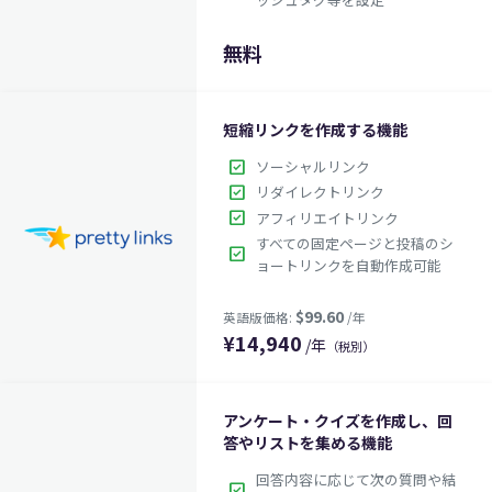
無料
短縮リンクを作成する機能
check_box
ソーシャルリンク
check_box
リダイレクトリンク
check_box
アフィリエイトリンク
すべての固定ページと投稿のシ
check_box
ョートリンクを自動作成可能
¥
14,940
/年
（税別）
アンケート・クイズを作成し、回
答やリストを集める機能
回答内容に応じて次の質問や結
check_box