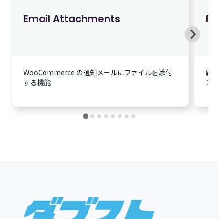
Email Attachments
Re
WooCommerce の通知メールにファイルを添付
顧
する機能
ン
$199.60
英語版価格:
/年
Footer