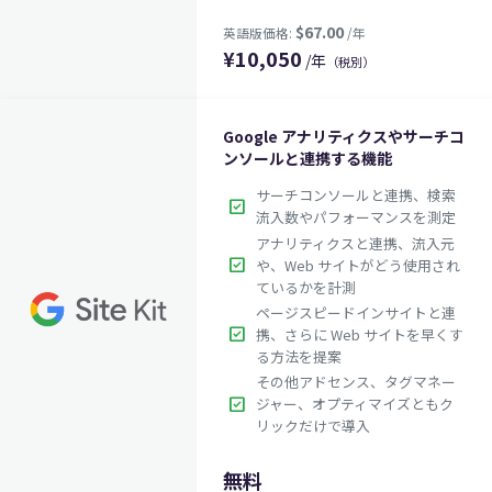
¥
10,050
/年
（税別）
Google アナリティクスやサーチコ
ンソールと連携する機能
サーチコンソールと連携、検索
check_box
流入数やパフォーマンスを測定
アナリティクスと連携、流入元
check_box
や、Web サイトがどう使用され
ているかを計測
ページスピードインサイトと連
check_box
携、さらに Web サイトを早くす
る方法を提案
その他アドセンス、タグマネー
check_box
ジャー、オプティマイズともク
リックだけで導入
無料