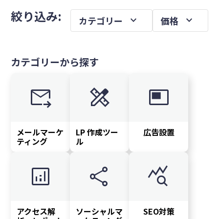
メ
を
絞り込み:
expand_more
expand_more
カテゴリー
価格
イ
ン
サ
カテゴリーから探す
イ
ド
forward_to_inbox
design_services
featured_video
バ
ー
メールマーケ
LP 作成ツー
広告設置
ティング
ル
analytics
share
query_stats
アクセス解
ソーシャルマ
SEO対策