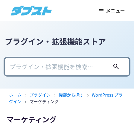
メ
メ
フ
メニュー
イ
イ
ッ
ダ
日
ン
ン
タ
ブ
本
コ
サ
ー
ス
ト
の
ン
イ
に
プラグイン・拡張機能ストア
ス
テ
ド
ス
モ
ン
バ
キ
ー
ツ
ー
ッ
search
ル
に
に
プ
ビ
ス
ス
ジ
キ
キ
ホーム
プラグイン
機能から探す
WordPress プラ
chevron_right
chevron_right
chevron_right
ネ
ッ
ッ
グイン
マーケティング
chevron_right
ス
プ
プ
に
マーケティング
武
器