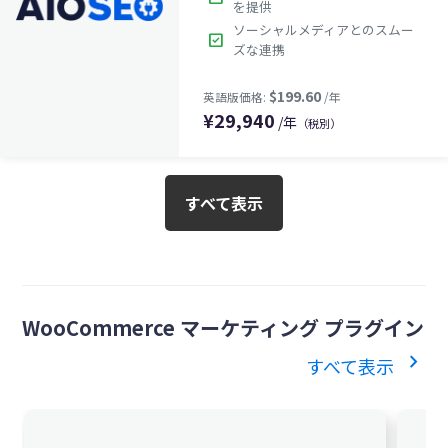
を提供
ソーシャルメディアとのスムー
check_box
ズな連携
¥
29,940
/年
（税別）
すべて表示
WooCommerce マーケティング プラグイン
chevron_right
すべて表示