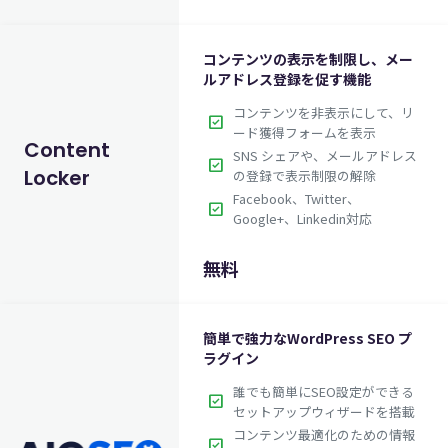
コンテンツの表示を制限し、メー
ルアドレス登録を促す機能
コンテンツを非表示にして、リ
check_box
$67.00
ード獲得フォームを表示
英語版価格:
/年
Content
SNS シェアや、メールアドレス
check_box
Locker
の登録で表示制限の解除
Facebook、Twitter、
check_box
Google+、Linkedin対応
無料
簡単で強力なWordPress SEO プ
ラグイン
誰でも簡単にSEO設定ができる
check_box
セットアップウィザードを搭載
コンテンツ最適化のための情報
check_box