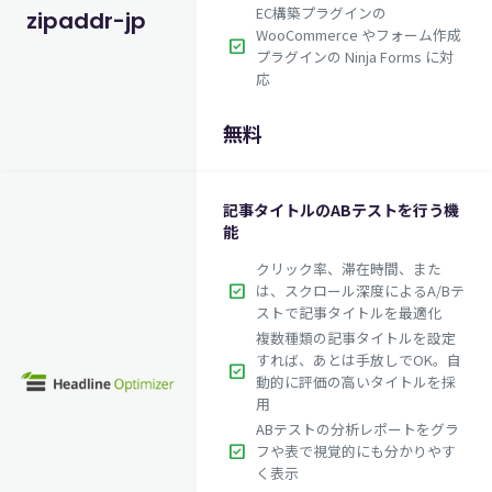
EC構築プラグインの
zipaddr-jp
WooCommerce やフォーム作成
check_box
プラグインの Ninja Forms に対
応
無料
記事タイトルのABテストを行う機
能
クリック率、滞在時間、また
check_box
は、スクロール深度によるA/Bテ
ストで記事タイトルを最適化
$199.50
英語版価格:
/年
複数種類の記事タイトルを設定
すれば、あとは手放しでOK。自
check_box
動的に評価の高いタイトルを採
用
ABテストの分析レポートをグラ
check_box
フや表で視覚的にも分かりやす
く表示