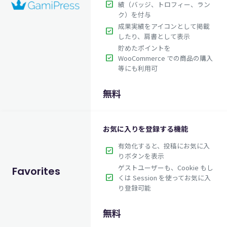
check_box
績（バッジ、トロフィー、ラン
ク）を付与
成果実績をアイコンとして掲載
check_box
したり、肩書として表示
貯めたポイントを
$67.00
英語版価格:
/年
check_box
WooCommerce での商品の購入
等にも利用可
無料
お気に入りを登録する機能
有効化すると、投稿にお気に入
check_box
りボタンを表示
ゲストユーザーも、Cookie もし
Favorites
check_box
くは Session を使ってお気に入
り登録可能
無料