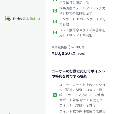
果の条件分岐が可能
結果画面でメールアドレス入力
check_box
やSNSでの拡散を促す
アンケートLP のアンケートとし
check_box
て有効
リスト獲得率やクイズ回答率を
check_box
元に A/B テストが可能
$99.60
英語版価格:
/年
¥
10,050
/年
（税別）
ユーザーの行動に応じてポイント
や特典を付与する機能
ユーザーのサイト上のアクショ
ン（記事の閲覧、コメント投
check_box
稿、Eラーニングのコース受講、
サポート対応 など）に対して、
ポイント（報酬）を付与
ポイント数の条件達成で成果実