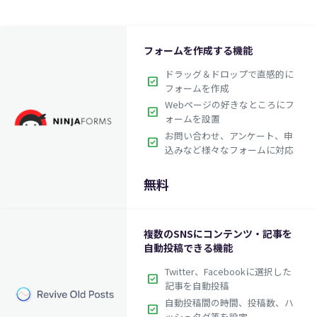
フォームを作成する機能
ドラッグ＆ドロップで直感的に
check_box
フォームを作成
Webページの好きなところにフ
check_box
ォームを設置
お問い合わせ、アンケート、申
check_box
込みなど様々なフォームに対応
無料
複数のSNSにコンテンツ・記事を
自動投稿できる機能
Twitter、Facebookに選択した
check_box
記事を自動投稿
自動投稿間の時間、投稿数、ハ
check_box
ッシュタグ等を設定