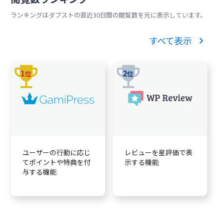
ランキングはダブストの直近30日間の閲覧数を元に表示しています。
chevron_right
すべて表示
trophy
trophy
1
2
位
位
ユーザーの行動に応じ
レビューを星評価で表
てポイントや特典を付
示する機能
与する機能