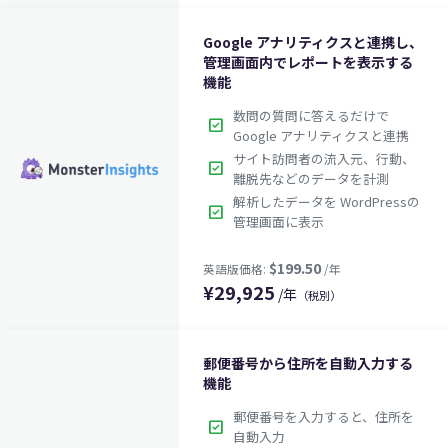
Google アナリティクスと連携し、
管理画面内でレポートを表示する
機能
数問の質問に答えるだけで
check_box
Google アナリティクスと連携
サイト訪問者の流入元、行動、
check_box
離脱先などのデータを計測
解析したデータを WordPressの
check_box
管理画面に表示
¥
29,925
/年
（税別）
郵便番号から住所を自動入力する
機能
郵便番号を入力すると、住所を
check_box
自動入力