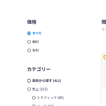
ッ
を
プ
す
メ
る
価格
イ
ラ
すべて
ン
無料
サ
有料
t
イ
ド
カテゴリー
バ
目的から探す
(411)
ー
売上
(153)
トラフィック
(40)
リード
(12)