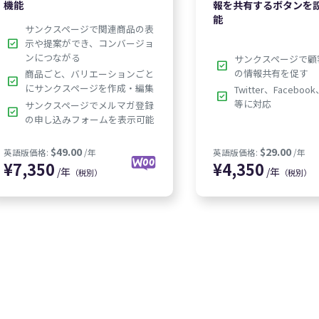
機能
報を共有するボタンを
能
サンクスページで関連商品の表
check_box
示や提案ができ、コンバージョ
ンにつながる
サンクスページで顧
check_box
の情報共有を促す
商品ごと、バリエーションごと
check_box
にサンクスページを作成・編集
Twitter、Facebook
check_box
等に対応
サンクスページでメルマガ登録
check_box
の申し込みフォームを表示可能
/年
/年
（税別）
（税別）
$49.00
英語版価格:
/年
英語版価格