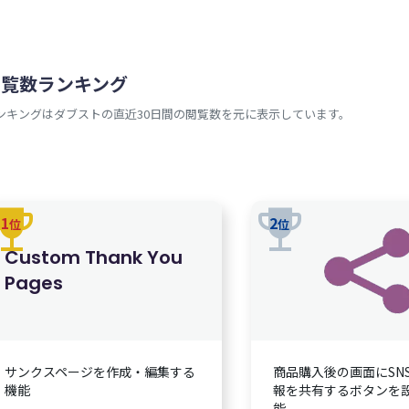
閲覧数ランキング
ンキングはダブストの直近30日間の閲覧数を元に表示しています。
rophy
trophy
1
2
位
位
Custom Thank You
Pages
サンクスページを作成・編集する
商品購入後の画面にSN
機能
報を共有するボタンを
能