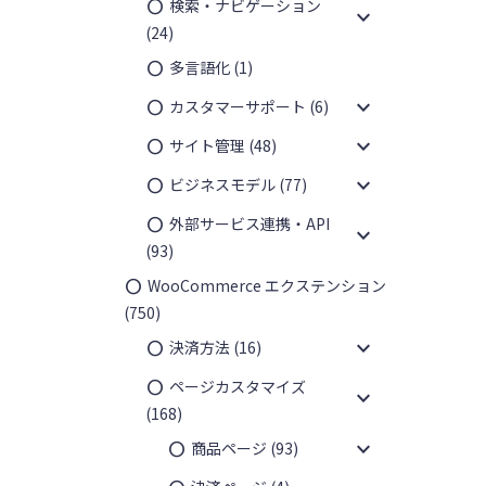
検索・ナビゲーション
expand_more
(24)
多言語化
(1)
expand_more
カスタマーサポート
(6)
expand_more
サイト管理
(48)
expand_more
ビジネスモデル
(77)
外部サービス連携・API
expand_more
(93)
WooCommerce エクステンション
(750)
expand_more
決済方法
(16)
ページカスタマイズ
expand_more
(168)
expand_more
商品ページ
(93)