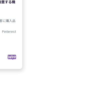
設置する機
客に購入品
、Pinterest
$29.00
:
/年