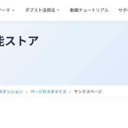
テーマ
ダブスト活用法
動画チュートリアル
サポ
能ストア
エクステンション
ページカスタマイズ
サンクスページ
chevron_right
chevron_right