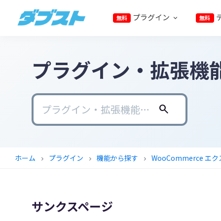
プ
メ
メ
フ
プラグイン
無料
無料
ラ
イ
イ
ッ
ダ
日
イ
ン
ン
タ
ブ
本
マ
コ
サ
ー
ス
ト
プラグイン・拡張機
の
リ
ン
イ
に
ス
ナ
テ
ド
ス
モ
ビ
ン
バ
キ
ー
ゲ
ツ
ー
ッ
search
ル
ー
に
に
プ
ビ
シ
ス
ス
ジ
ョ
キ
キ
ホーム
プラグイン
機能から探す
WooCommerce 
chevron_right
chevron_right
chevron_right
ネ
ン
ッ
ッ
ス
に
プ
プ
に
ス
サンクスページ
武
キ
器