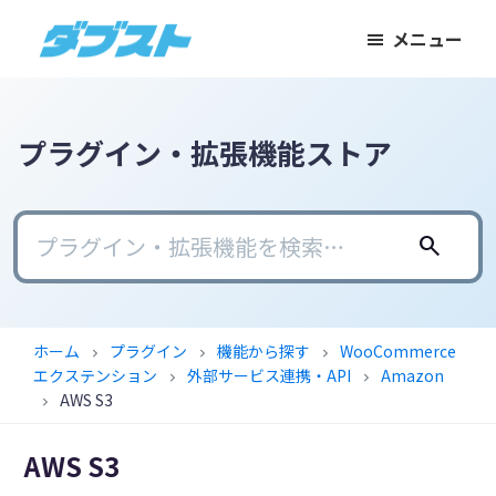
メ
メ
フ
メニュー
イ
イ
ッ
ダ
日
ン
ン
タ
ブ
本
コ
サ
ー
ス
ト
の
ン
イ
に
プラグイン・拡張機能ストア
ス
テ
ド
ス
モ
ン
バ
キ
ー
ツ
ー
ッ
search
ル
に
に
プ
ビ
ス
ス
ジ
キ
キ
ホーム
プラグイン
機能から探す
WooCommerce
chevron_right
chevron_right
chevron_right
ネ
ッ
ッ
エクステンション
外部サービス連携・API
Amazon
chevron_right
chevron_right
ス
プ
プ
AWS S3
chevron_right
に
AWS S3
武
器