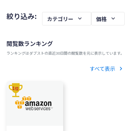
を
メ
絞り込み:
expand_more
expand_more
カテゴリー
価格
イ
ン
サ
閲覧数ランキング
イ
ランキングはダブストの直近30日間の閲覧数を元に表示しています。
ド
バ
chevron_right
すべて表示
ー
trophy
1
位