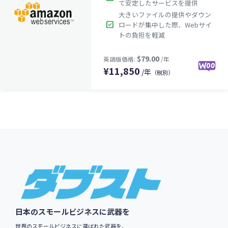
て安定したサービスを提供
大きいファイルの提供やダウン
check_box
ロードが集中した際、Webサイ
トの負担を軽減
¥
11,850
/年
（税別）
$79.00
英語版価格:
/年
Footer
日本のスモールビジネスに武器を
世界のスモールビジネスに選ばれた武器を、