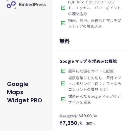
PDF や マイクロソフトのワー
check_box
ド、エクセル、パワーポイント
の埋め込み
動画、音声、画像などマルチに
check_box
メディアの埋め込み
無料
Google マップ を埋め込む機能
check_box
簡単に地図をサイトに設置
複数店舗にも対応し、条件でフ
Google
check_box
ィルタリング（例：カフェなら
コンセントの有無 など）
Maps
埋め込んだ Google マップのデ
check_box
Widget PRO
ザインを変更
¥
7,350
/年
（税別）