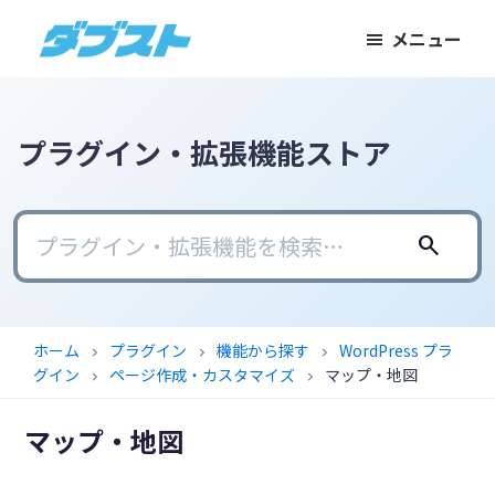
メ
メ
フ
メニュー
イ
イ
ッ
ダ
日
ン
ン
タ
ブ
本
コ
サ
ー
ス
ト
の
ン
イ
に
プラグイン・拡張機能ストア
ス
テ
ド
ス
モ
ン
バ
キ
ー
ツ
ー
ッ
search
ル
に
に
プ
ビ
ス
ス
ジ
キ
キ
ホーム
プラグイン
機能から探す
WordPress プラ
chevron_right
chevron_right
chevron_right
ネ
ッ
ッ
グイン
ページ作成・カスタマイズ
マップ・地図
chevron_right
chevron_right
ス
プ
プ
に
マップ・地図
武
器