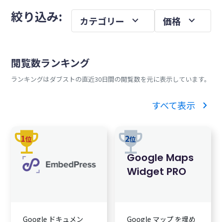
メ
を
絞り込み:
expand_more
expand_more
カテゴリー
価格
イ
ン
サ
閲覧数ランキング
イ
ランキングはダブストの直近30日間の閲覧数を元に表示しています。
ド
バ
chevron_right
すべて表示
ー
trophy
trophy
1
2
位
位
Google Maps
Widget PRO
Google ドキュメン
Google マップ を埋め