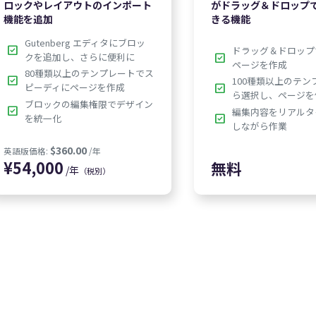
ロックやレイアウトのインポート
がドラッグ＆ドロップ
機能を追加
きる機能
Gutenberg エディタにブロッ
check_box
ドラッグ＆ドロップ
check_box
クを追加し、さらに便利に
ページを作成
80種類以上のテンプレートでス
check_box
100種類以上のテン
check_box
ピーディにページを作成
ら選択し、ページを
ブロックの編集権限でデザイン
check_box
編集内容をリアルタ
check_box
を統一化
しながら作業
/年
（税別）
$360.00
英語版価格:
/年