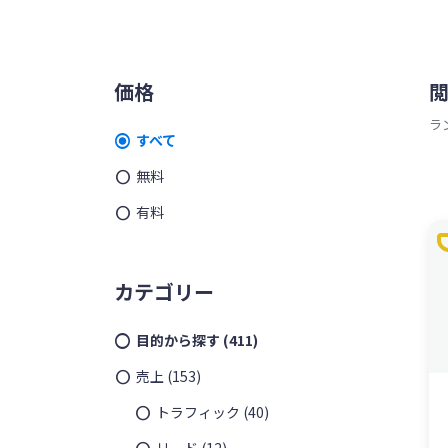
ッ
を
プ
す
メ
る
価格
イ
ラ
すべて
ン
無料
サ
有料
t
イ
ド
カテゴリー
バ
目的から探す
(411)
ー
売上
(153)
トラフィック
(40)
リード
(12)