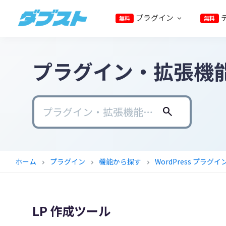
プ
メ
メ
フ
プラグイン
無料
無料
ラ
イ
イ
ッ
ダ
日
イ
ン
ン
タ
ブ
本
マ
コ
サ
ー
ス
ト
プラグイン・拡張機
の
リ
ン
イ
に
ス
ナ
テ
ド
ス
モ
ビ
ン
バ
キ
ー
ゲ
ツ
ー
ッ
search
ル
ー
に
に
プ
ビ
シ
ス
ス
ジ
ョ
キ
キ
ホーム
プラグイン
機能から探す
WordPress プラグイ
chevron_right
chevron_right
chevron_right
ネ
ン
ッ
ッ
ス
に
プ
プ
に
ス
LP 作成ツール
武
キ
器