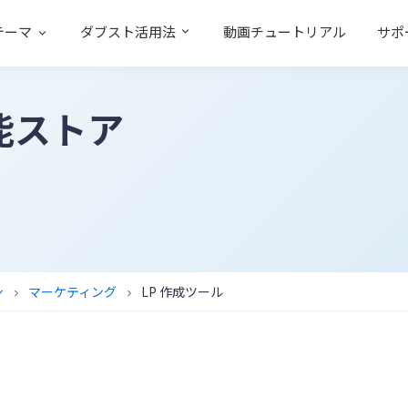
テーマ
ダブスト活用法
動画チュートリアル
サポ
能ストア
ン
マーケティング
LP 作成ツール
chevron_right
chevron_right