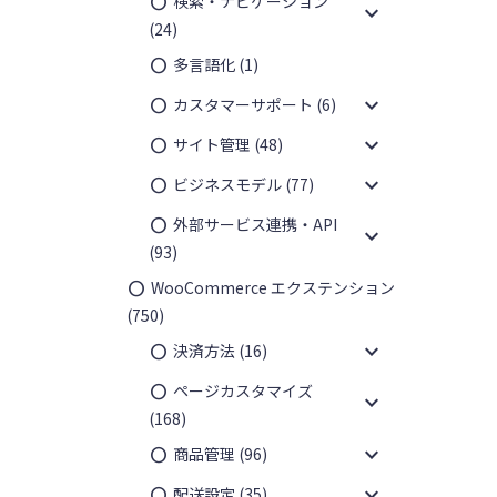
検索・ナビゲーション
expand_more
(24)
多言語化
(1)
expand_more
カスタマーサポート
(6)
expand_more
サイト管理
(48)
expand_more
ビジネスモデル
(77)
外部サービス連携・API
expand_more
(93)
WooCommerce エクステンション
(750)
expand_more
決済方法
(16)
ページカスタマイズ
expand_more
(168)
expand_more
商品管理
(96)
expand_more
配送設定
(35)