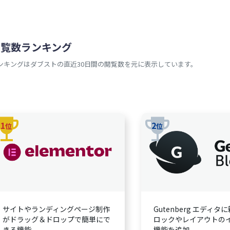
閲覧数ランキング
ンキングはダブストの直近30日間の閲覧数を元に表示しています。
rophy
trophy
1
2
位
位
サイトやランディングページ制作
Gutenberg エディタ
がドラッグ＆ドロップで簡単にで
ロックやレイアウトの
きる機能
機能を追加