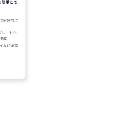
で簡単にで
で直感的に
プレートか
作成
イムに確認